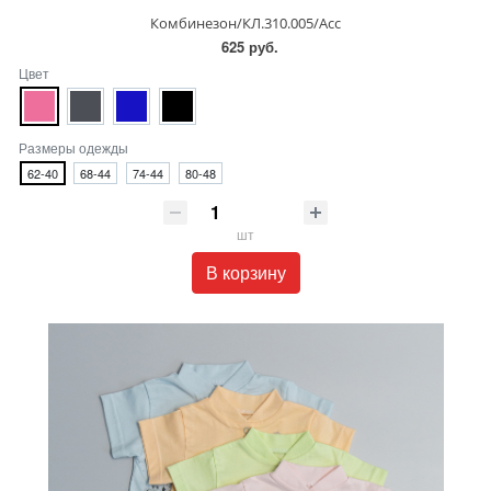
Комбинезон/КЛ.310.005/Асс
625 руб.
Цвет
Размеры одежды
62-40
68-44
74-44
80-48
шт
В корзину