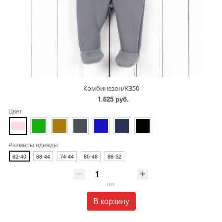
Комбинезон/К350
1.625 руб.
Цвет
Размеры одежды
62-40
68-44
74-44
80-48
86-52
шт
В корзину