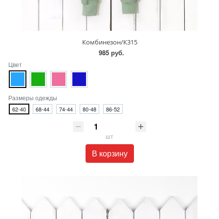
Комбинезон/К315
985 руб.
Цвет
Размеры одежды
62-40
68-44
74-44
80-48
86-52
шт
В корзину