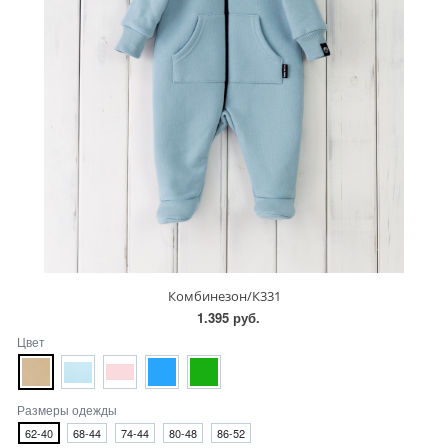
Комбинезон/К331
1.395 руб.
Цвет
Размеры одежды
62-40
68-44
74-44
80-48
86-52