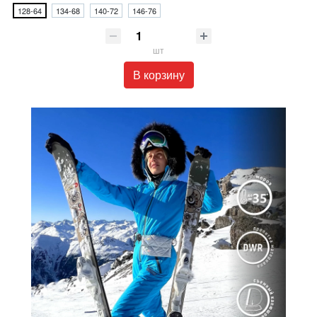
128-64
134-68
140-72
146-76
шт
В корзину