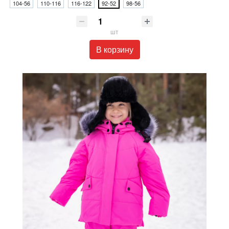
104-56
110-116
116-122
92-52
98-56
шт
В корзину