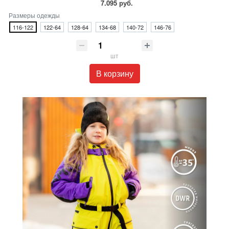
7.095 руб.
Размеры одежды
116-122
122-64
128-64
134-68
140-72
146-76
шт
В корзину