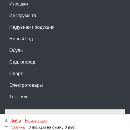
Игрушки
Инструменты
Надувная продукция
Новый Год
Обувь
Сад, огород
Спорт
Электротовары
Текстиль
РАССЫЛКА
Войти
Регистрация
Корзина
0 позиций
на сумму
0 руб.