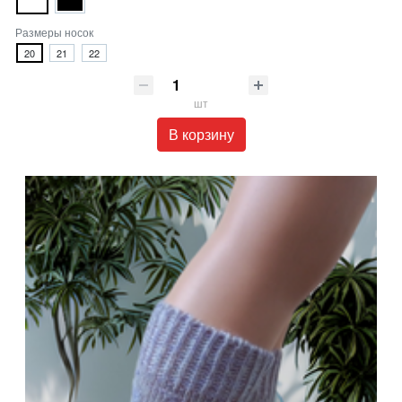
Размеры носок
20
21
22
шт
В корзину