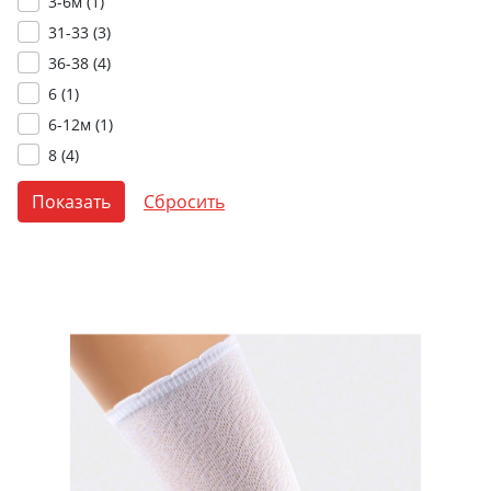
3-6м (
1
)
31-33 (
3
)
36-38 (
4
)
6 (
1
)
6-12м (
1
)
8 (
4
)