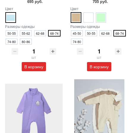
695 руб.
705 руб.
Цвет
Цвет
Размеры одежды
Размеры одежды
50-55
55-62
62-68
68-74
45-50
50-55
62-68
68-74
74-80
80-86
74-80
шт
шт
В корзину
В корзину