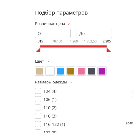
Подбор параметров
Розничная цена
315
787,50
1.260
1.732,50
2.205
Цвет
Размеры одежды
104 (
4
)
106 (
1
)
110 (
2
)
116 (
3
)
Тол
116-122 (
1
)
122 (
3
)