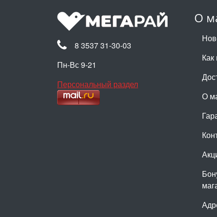
О м
Нов
8 3537 31-30-03
Как 
Пн-Вс 9-21
Дос
Персональный раздел
О м
Гар
Кон
Акц
Бон
маг
Адр