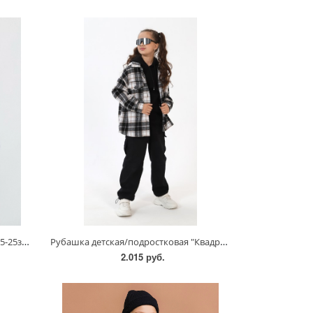
Телогрейка детская "МИЛТОН"/785-25з-1/2/3/4
Рубашка детская/подростковая "Квадро-1"/РД-001
2.015 руб.