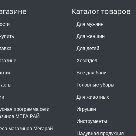
агазине
Каталог товаров
ости
Для мужчин
купить
Для женщин
тавка
Для детей
агазине
Хозотдел
антия
Все для бани
такты
Головные уборы
ии
Для животных
усная программа сети
Игрушки
азинов МЕГА РАЙ
Инструменты
еса магазинов Мегарай
Надувная продукция