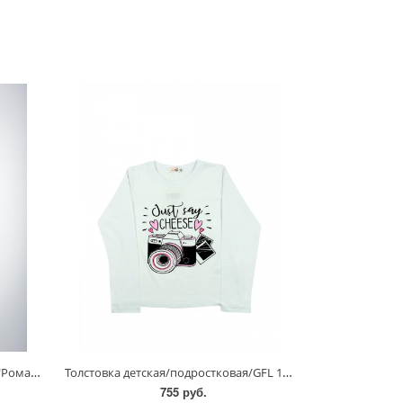
Толстовка детская/подростковая "Романтика"/KIP-ТС-22/4/5
Толстовка детская/подростковая/GFL 115/128-146/Асс
755 руб.