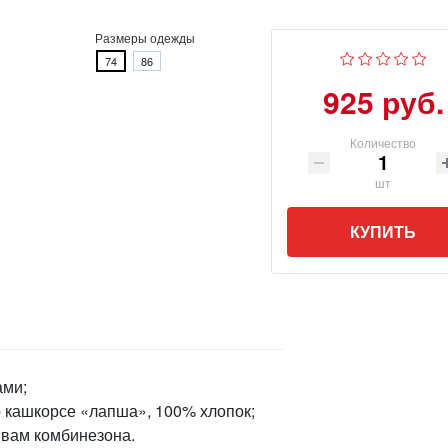
Размеры одежды
74
86
925 руб.
Количество
шт
КУПИТЬ
ами;
о кашкорсе «лапша», 100% хлопок;
швам комбинезона.