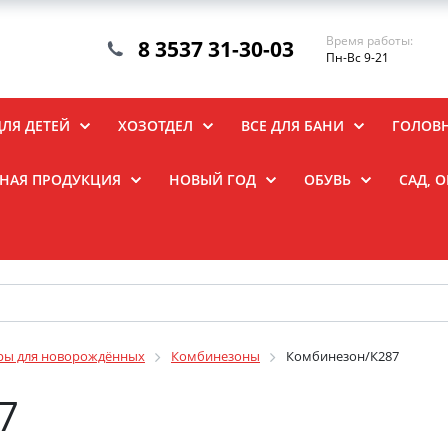
Время работы:
8 3537 31-30-03
Пн-Вс 9-21
ДЛЯ ДЕТЕЙ
ХОЗОТДЕЛ
ВСЕ ДЛЯ БАНИ
ГОЛОВ
НАЯ ПРОДУКЦИЯ
НОВЫЙ ГОД
ОБУВЬ
САД, 
ры для новорождённых
Комбинезоны
Комбинезон/К287
7