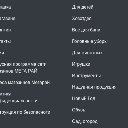
тавка
Для детей
агазине
Хозотдел
антия
Все для бани
такты
Головные уборы
ии
Для животных
усная программа сети
Игрушки
азинов МЕГА РАЙ
Инструменты
еса магазинов Мегарай
Надувная продукция
итика
Новый Год
фиденциальности
Обувь
трукция по безопасноти
Сад, огород