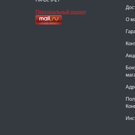
Дос
Персональный раздел
О м
Гар
Кон
Акц
Бон
маг
Адр
Пол
Кон
Инс