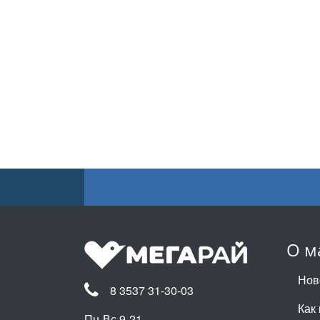
О м
Нов
8 3537 31-30-03
Как 
Пн-Вс 9-21