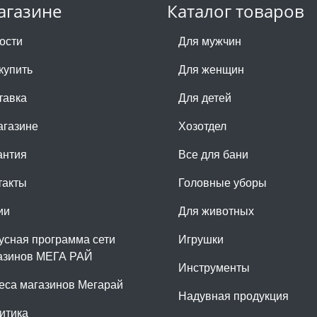
агазине
Каталог товаров
ости
Для мужчин
купить
Для женщин
тавка
Для детей
агазине
Хозотдел
антия
Все для бани
такты
Головные уборы
ии
Для животных
усная программа сети
Игрушки
азинов МЕГА РАЙ
Инструменты
еса магазинов Мегарай
Надувная продукция
итика