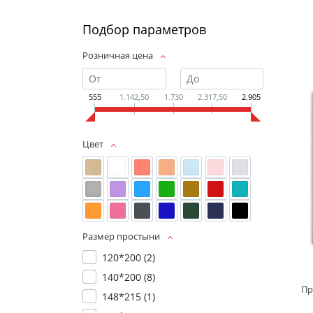
Подбор параметров
Розничная цена
555
1.142,50
1.730
2.317,50
2.905
Цвет
Размер простыни
120*200 (
2
)
140*200 (
8
)
Пр
148*215 (
1
)