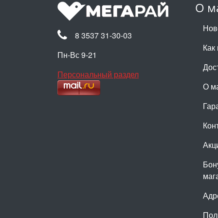
О м
Нов
8 3537 31-30-03
Как 
Пн-Вс 9-21
Дос
Персональный раздел
О м
Гар
Кон
Акц
Бон
маг
Адр
Пол