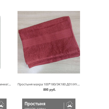
Простыня Verossa Melange На Резинке/НТ
Простыня махра 100*180/ЭК180 Д01/Итума
895 руб.