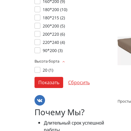
160*200 (
9
)
180*200 (
10
)
180*215 (
2
)
200*200 (
5
)
200*220 (
6
)
220*240 (
4
)
90*200 (
3
)
Высота борта
20 (
1
)
Почему Мы?
Длительный срок успешной
работы