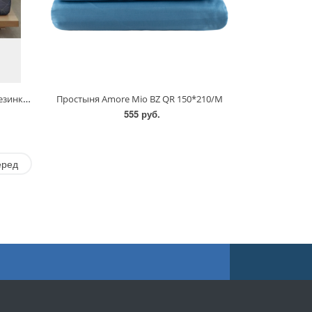
Простыня Ночь Нежна Поплин/резинка/АТ
Простыня Amore Mio BZ QR 150*210/М
555 руб.
еред