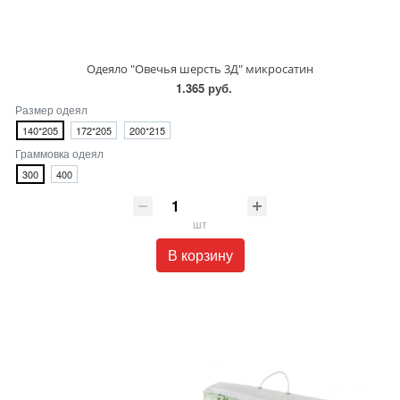
Одеяло "Овечья шерсть 3Д" микросатин
1.365 руб.
Размер одеял
140*205
172*205
200*215
Граммовка одеял
300
400
шт
В корзину