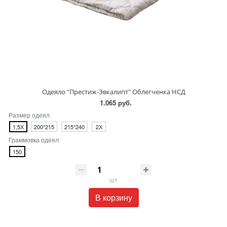
Одеяло "Престиж-Эвкалипт" Облегченка НСД
1.065 руб.
Размер одеял
1,5Х
200*215
215*240
2Х
Граммовка одеял
150
шт
В корзину