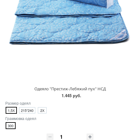
Одеяло "Престиж-Лебяжий пух" НСД
1.445 руб.
Размер одеял
1,5Х
215*240
2Х
Граммовка одеял
300