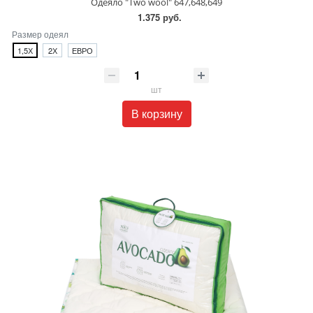
Одеяло "Two wool" 647,648,649
1.375 руб.
Размер одеял
1,5Х
2Х
ЕВРО
шт
В корзину