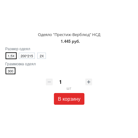
Одеяло "Престиж-Верблюд" НСД
1.445 руб.
Размер одеял
1,5Х
200*215
2Х
Граммовка одеял
300
шт
В корзину