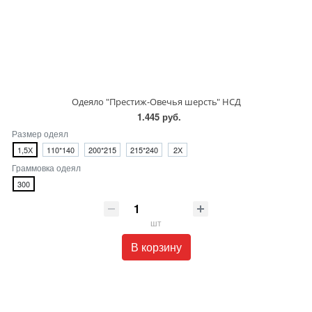
Одеяло "Престиж-Овечья шерсть" НСД
1.445 руб.
Размер одеял
1,5Х
110*140
200*215
215*240
2Х
Граммовка одеял
300
шт
В корзину