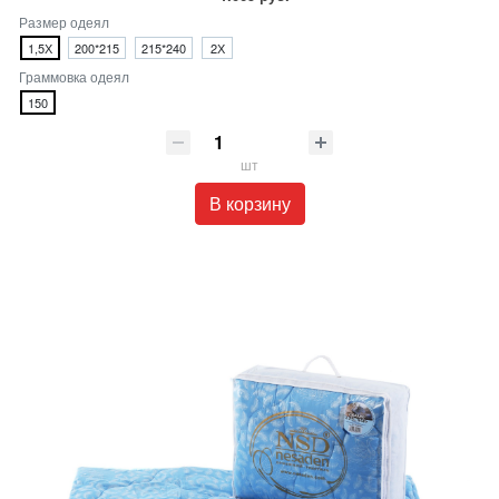
Размер одеял
1,5Х
200*215
215*240
2Х
Граммовка одеял
150
шт
В корзину