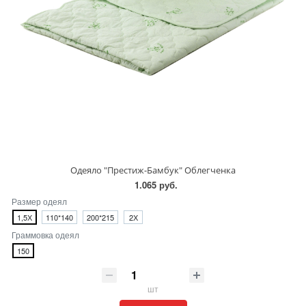
Одеяло "Престиж-Бамбук" Облегченка
1.065 руб.
Размер одеял
1,5Х
110*140
200*215
2Х
Граммовка одеял
150
шт