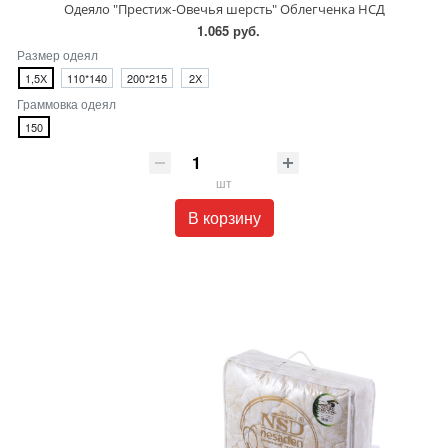
Одеяло "Престиж-Овечья шерсть" Облегченка НСД
1.065 руб.
Размер одеял
1,5Х
110*140
200*215
2Х
Граммовка одеял
150
шт
В корзину