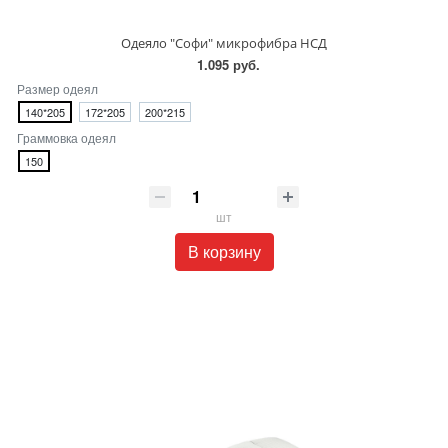
Одеяло "Софи" микрофибра НСД
1.095 руб.
Размер одеял
140*205
172*205
200*215
Граммовка одеял
150
шт
В корзину