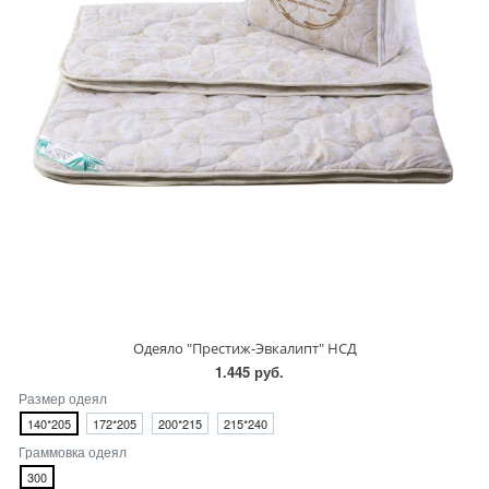
Одеяло "Престиж-Эвкалипт" НСД
1.445 руб.
Размер одеял
140*205
172*205
200*215
215*240
Граммовка одеял
300