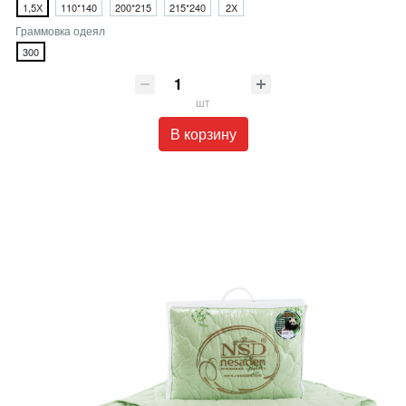
1,5Х
110*140
200*215
215*240
2Х
Граммовка одеял
300
шт
В корзину