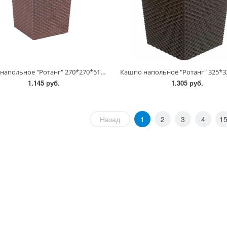
Кашпо напольное "Ротанг" 270*270*510мм/6856,6855/Альтернатива
1.145 руб.
1.305 руб.
Назад
1
2
3
4
1