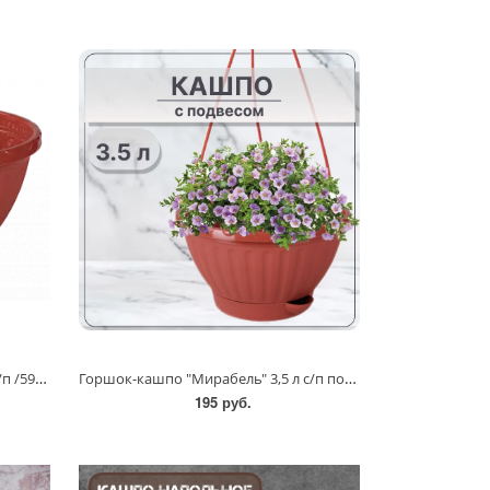
Горшок-кашпо "Мирабель" 2,5л с/п /5923/Альтернатива
Горшок-кашпо "Мирабель" 3,5 л с/п подвесной/5927,5930/Альтернатива
195 руб.