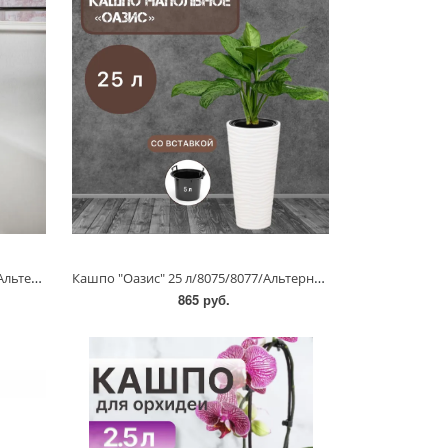
Кашпо "Венеция" 10 л/3167/3169/Альтернатива
Кашпо "Оазис" 25 л/8075/8077/Альтернатива
865 руб.