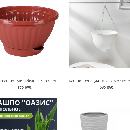
Горшок-кашпо "Мирабель" 3,5 л с/п /5924, 5921/Альтернатива
155 руб.
695 руб.