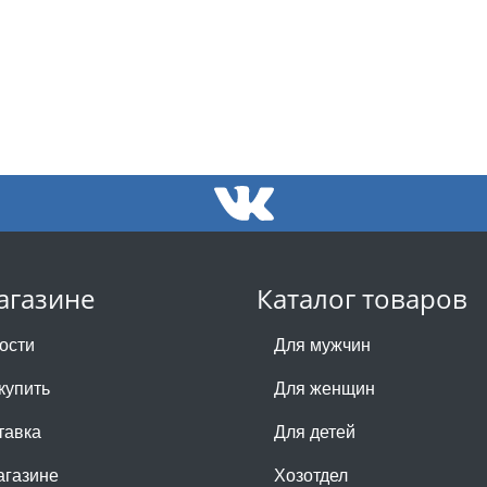
агазине
Каталог товаров
ости
Для мужчин
купить
Для женщин
тавка
Для детей
агазине
Хозотдел