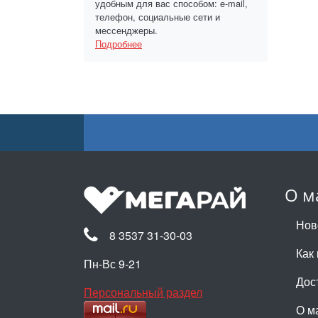
удобным для вас способом: e-mail,
телефон, социальные сети и
мессенджеры.
Подробнее
О м
Нов
8 3537 31-30-03
Как 
Пн-Вс 9-21
Дос
Персональный раздел
О м