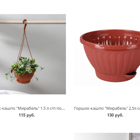
Горшок-кашпо "Мирабель" 1.5 л с/п подвесной/5928/Альтернатива
115 руб.
130 руб.