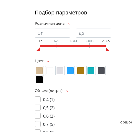
Подбор параметров
Розничная цена
17
679
1.341
2.003
2.665
Цвет
Объем (литры)
0,4 (
1
)
0,5 (
2
)
0,6 (
2
)
0,7 (
5
)