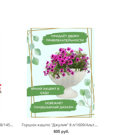
Горшок-кашпо "Джулия" 3,5 л/1608/1457/Альтернатива
Горшок-кашпо "Джулия" 8 л/1609/Альтернатива
605 руб.