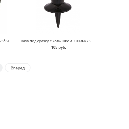
Кашпо напольное "Ротанг" 325*325*610мм/6829,6827,8847/Альтернатива
Ваза под срезку с колышком 320мм/7550,7551
105 руб.
5
Вперед