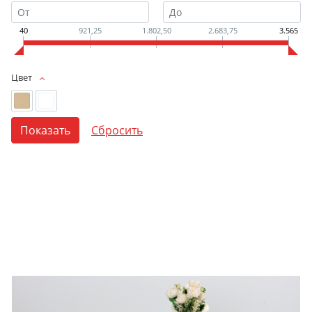
40
921,25
1.802,50
2.683,75
3.565
Цвет