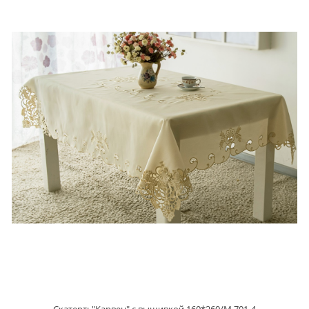
Скатерть"Карвен" с вышивкой 160*260/М 701-4