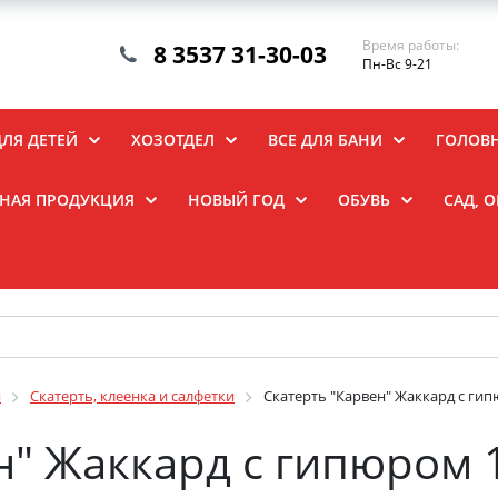
Время работы:
8 3537 31-30-03
Пн-Вс 9-21
ДЛЯ ДЕТЕЙ
ХОЗОТДЕЛ
ВСЕ ДЛЯ БАНИ
ГОЛОВ
НАЯ ПРОДУКЦИЯ
НОВЫЙ ГОД
ОБУВЬ
САД, 
я
Скатерть, клеенка и салфетки
Скатерть "Карвен" Жаккард с гип
н" Жаккард с гипюром 