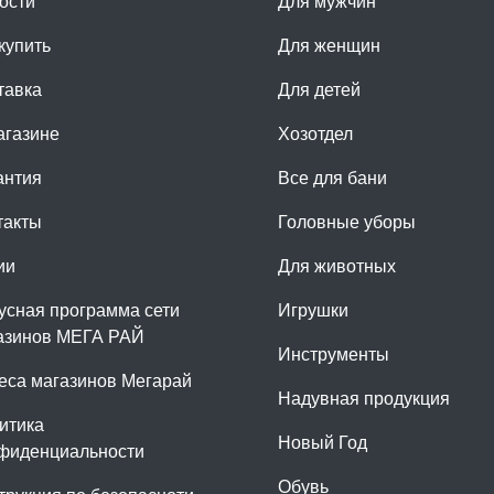
ости
Для мужчин
купить
Для женщин
тавка
Для детей
агазине
Хозотдел
антия
Все для бани
такты
Головные уборы
ии
Для животных
усная программа сети
Игрушки
азинов МЕГА РАЙ
Инструменты
еса магазинов Мегарай
Надувная продукция
итика
Новый Год
фиденциальности
Обувь