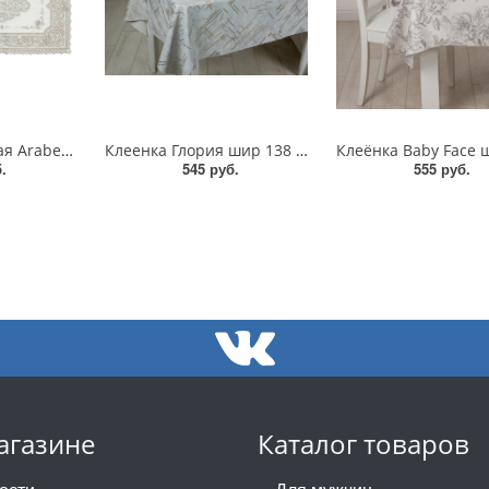
Салфетка Ажурная Arabesque 40*84см
Клеенка Глория шир 138 см/цена за 1 метр
.
545 руб.
555 руб.
агазине
Каталог товаров