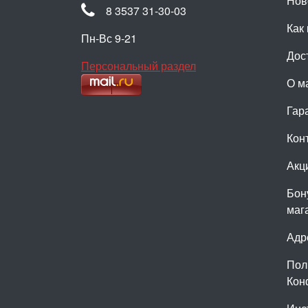
Нов
8 3537 31-30-03
Как 
Пн-Вс 9-21
Дос
Персональный раздел
О м
Гар
Кон
Акц
Бон
маг
Адр
Пол
Кон