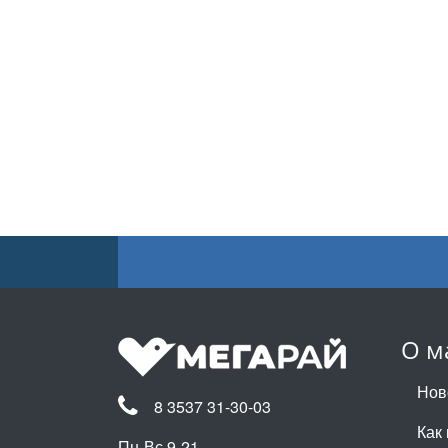
О м
Нов
8 3537 31-30-03
Как 
Пн-Вс 9-21