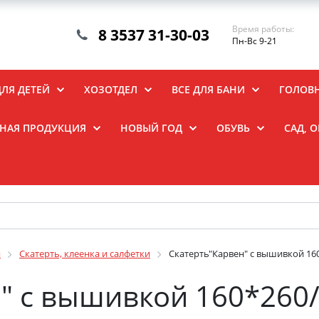
Время работы:
8 3537 31-30-03
Пн-Вс 9-21
ДЛЯ ДЕТЕЙ
ХОЗОТДЕЛ
ВСЕ ДЛЯ БАНИ
ГОЛОВ
НАЯ ПРОДУКЦИЯ
НОВЫЙ ГОД
ОБУВЬ
САД, 
я
Скатерть, клеенка и салфетки
Скатерть"Карвен" с вышивкой 16
" с вышивкой 160*260