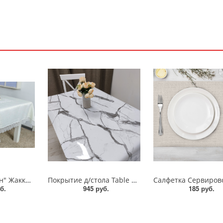
Скатерть "Карвен" Жаккард с гипюром 160*300/М 610-6/М 611-5/М 621-5
Покрытие д/стола Table Mat Мрамор 100 см/цена 1 метр
б.
945 руб.
185 руб.