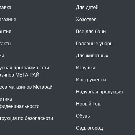
тавка
Для детей
агазине
Хозотдел
антия
Все для бани
такты
Головные уборы
ии
Для животных
усная программа сети
Игрушки
азинов МЕГА РАЙ
Инструменты
еса магазинов Мегарай
Надувная продукция
итика
Новый Год
фиденциальности
Обувь
трукция по безопасноти
Сад, огород