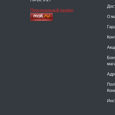
Дос
Персональный раздел
О м
Гар
Кон
Акц
Бон
маг
Адр
Пол
Кон
Инс