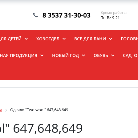
Время работы:
8 3537 31-30-03
Пн-Вс 9-21
ДЛЯ ДЕТЕЙ
ХОЗОТДЕЛ
ВСЕ ДЛЯ БАНИ
ГОЛОВ
НАЯ ПРОДУКЦИЯ
НОВЫЙ ГОД
ОБУВЬ
САД, 
а
Одеяло "Two wool" 647,648,649
l" 647,648,649