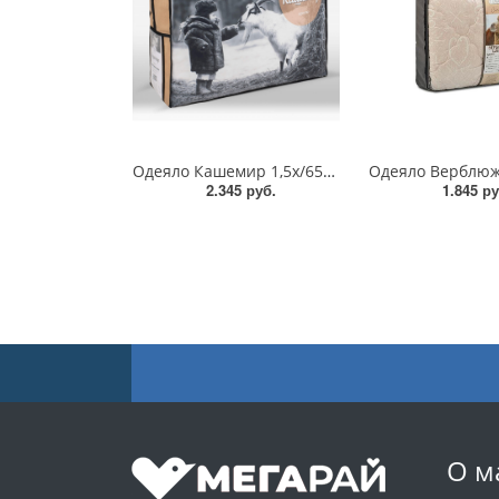
Одеяло Кашемир 1,5х/651/НС
2.345 руб.
1.845 ру
О м