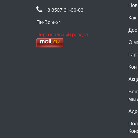
Нов
8 3537 31-30-03
Как 
Пн-Вс 9-21
Дос
Персональный раздел
О м
Гар
Кон
Акц
Бон
маг
Адр
Пол
Кон