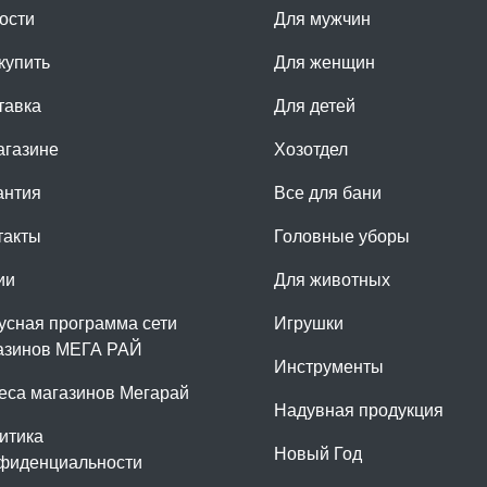
ости
Для мужчин
купить
Для женщин
тавка
Для детей
агазине
Хозотдел
антия
Все для бани
такты
Головные уборы
ии
Для животных
усная программа сети
Игрушки
азинов МЕГА РАЙ
Инструменты
еса магазинов Мегарай
Надувная продукция
итика
Новый Год
фиденциальности