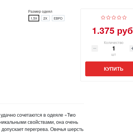
Размер одеял
1,5Х
2Х
ЕВРО
1.375 руб
Количество
шт
КУПИТЬ
удачно сочетаются в одеяле «Two
уникальными свойствами, она очень
е допускает перегрева. Овечья шерсть