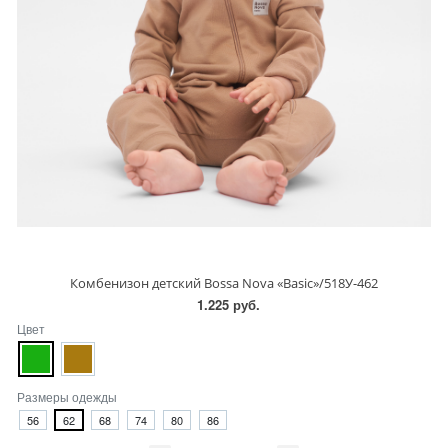
Комбенизон детский Bossa Nova «Basic»/518У-462
1.225 руб.
Цвет
Размеры одежды
56
62
68
74
80
86