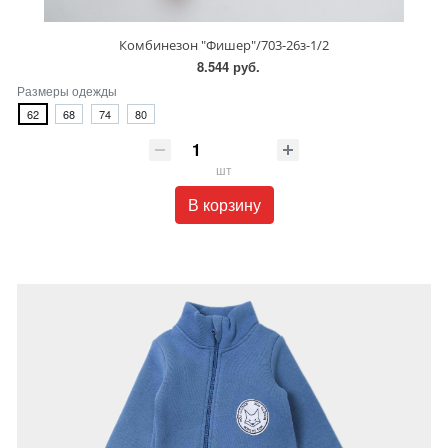
Комбинезон "Фишер"/703-26з-1/2
8.544 руб.
Размеры одежды
62
68
74
80
шт
В корзину