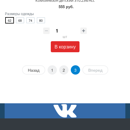
Комбинезон детский 310.234/Асс
555 руб.
Размеры одежды
62
68
74
80
шт
В корзину
Назад
1
2
3
Вперед