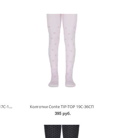
Колготки детские "Conte" Tip-Top 17С-149СП/16
Колготки Conte TIP-TOP 19С-36СП
395 руб.