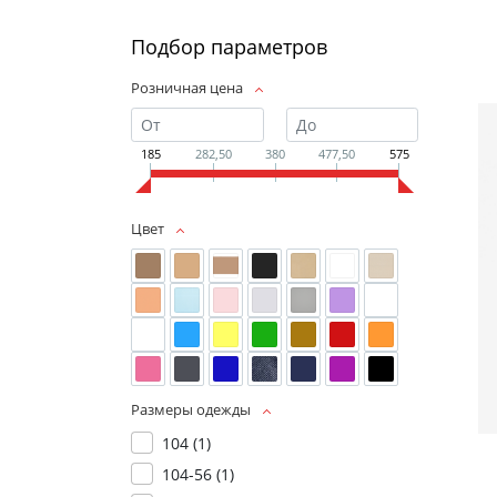
Подбор параметров
Розничная цена
185
282,50
380
477,50
575
Цвет
Размеры одежды
104 (
1
)
104-56 (
1
)