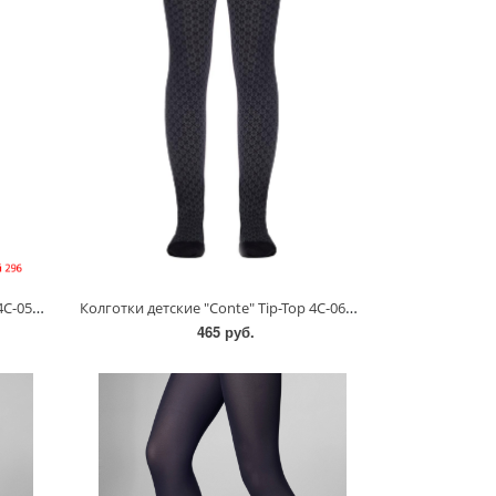
Колготки детские "Conte" Tip-Top 4С-05СП/128-134
Колготки детские "Conte" Tip-Top 4С-06СП/140-146
465 руб.