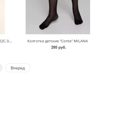
Колготки детские "Conte" LOLITA/22С-3СП/128-152
Колготки детские "Conte" MILANA
295 руб.
Вперед