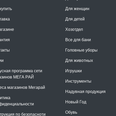
купить
Для женщин
тавка
Для детей
агазине
Хозотдел
антия
Все для бани
такты
Головные уборы
ии
Для животных
усная программа сети
Игрушки
азинов МЕГА РАЙ
Инструменты
еса магазинов Мегарай
Надувная продукция
итика
Новый Год
фиденциальности
Обувь
трукция по безопасноти