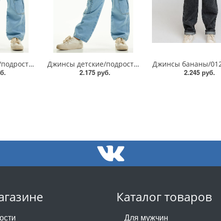
Джинсы детские/подростковые/004_ДЛ24/140-176
Джинсы детские/подростковые/004_ДЛ24/104-134
Джинсы бананы/01
б.
2.175 руб.
2.245 руб.
агазине
Каталог товаров
ости
Для мужчин