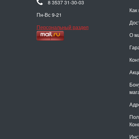
8 3537 31-30-03
Как 
Пн-Вс 9-21
Дос
Персональный раздел
О м
Гар
Кон
Акц
Бон
маг
Адр
Пол
Кон
Инс