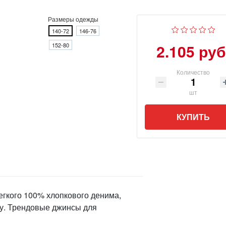
Размеры одежды
140-72
146-76
2.105 руб
152-80
Количество
шт
КУПИТЬ
егкого 100% хлопкового денима,
му. Трендовые джинсы для