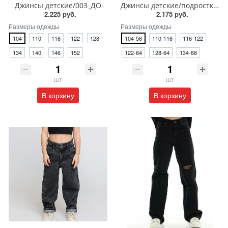
Джинсы детские/003_ДО
Джинсы детские/подростковые/004_ДЛ24/104-134
2.225 руб.
2.175 руб.
Размеры одежды
Размеры одежды
104
110
116
122
128
104-56
110-116
116-122
134
140
146
152
122-64
128-64
134-68
шт
шт
В корзину
В корзину