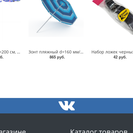
Зонт пляжный D=200 см, h=210 см/ДоброСад/835-988
Зонт пляжный d=160 мм/z160Э
б.
865 руб.
42 руб.
агазине
Каталог товаров