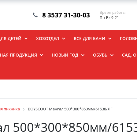
Время работы:
8 3537 31-30-03
Пн-Вс 9-21
ДЛЯ ДЕТЕЙ
ХОЗОТДЕЛ
ВСЕ ДЛЯ БАНИ
ГОЛОВ
НАЯ ПРОДУКЦИЯ
НОВЫЙ ГОД
ОБУВЬ
САД, 
ля пикника
BOYSCOUT Мангал 500*300*850мм/61538/ЛГ
л 500*300*850мм/615