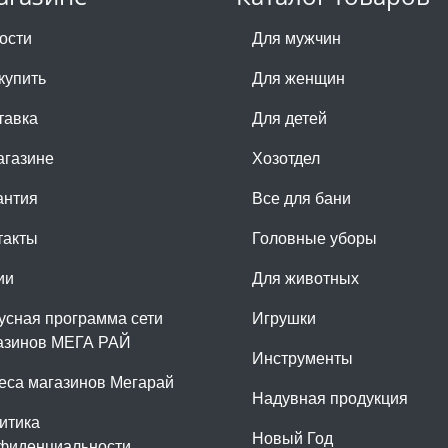
ости
Для мужчин
купить
Для женщин
тавка
Для детей
агазине
Хозотдел
антия
Все для бани
такты
Головные уборы
ии
Для животных
усная программа сети
Игрушки
азинов МЕГА РАЙ
Инструменты
еса магазинов Мегарай
Надувная продукция
итика
Новый Год
фиденциальности