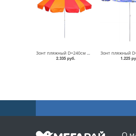
Зонт пляжный D=240см h-220см/ДоброСад
2.335 руб.
1.225 ру
О м