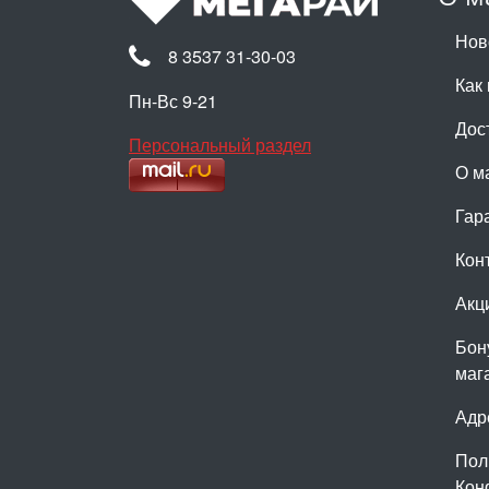
Нов
8 3537 31-30-03
Как 
Пн-Вс 9-21
Дос
Персональный раздел
О м
Гар
Кон
Акц
Бон
маг
Адр
Пол
Кон