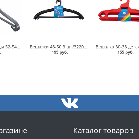
Вешалка д/одежды 52-54/Облегч/093/БП
Вешалки 48-50 3 шт/32200/35900/32300/31800,32300/ПБ
.
195 руб.
155 руб.
агазине
Каталог товаров