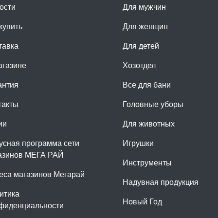
ости
Для мужчин
купить
Для женщин
тавка
Для детей
агазине
Хозотдел
антия
Все для бани
такты
Головные уборы
ии
Для животных
усная программа сети
Игрушки
азинов МЕГА РАЙ
Инструменты
еса магазинов Мегарай
Надувная продукция
итика
Новый Год
фиденциальности