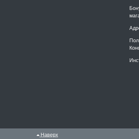
Бон
маг
Адр
Пол
Кон
Инс
Наверх