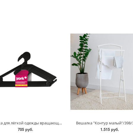
Вешалка для лёгкой одежды вращающаяся 10 шт/York/067090
Вешалка "Контур малый"/398
705 руб.
1.515 руб.