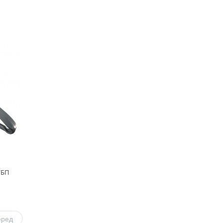
/БП
еред