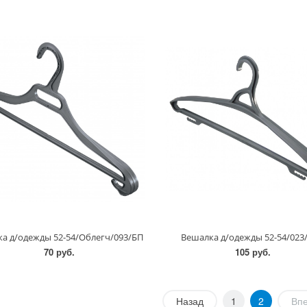
а д/одежды 52-54/Облегч/093/БП
Вешалка д/одежды 52-54/023
70 руб.
105 руб.
Назад
1
2
Вп