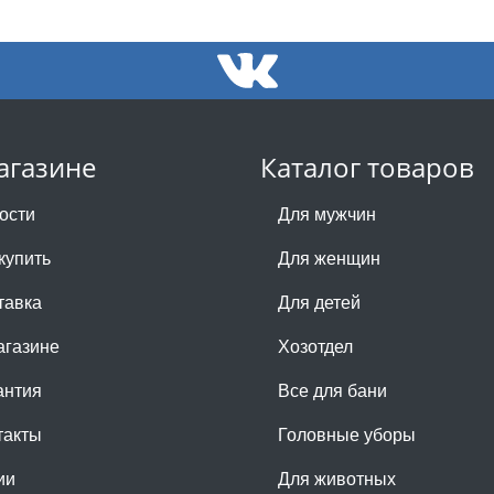
агазине
Каталог товаров
ости
Для мужчин
купить
Для женщин
тавка
Для детей
агазине
Хозотдел
антия
Все для бани
такты
Головные уборы
ии
Для животных