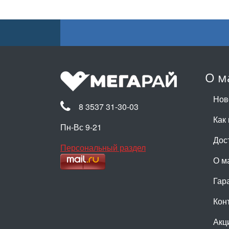
О м
Нов
8 3537 31-30-03
Как 
Пн-Вс 9-21
Дос
Персональный раздел
О м
Гар
Кон
Акц