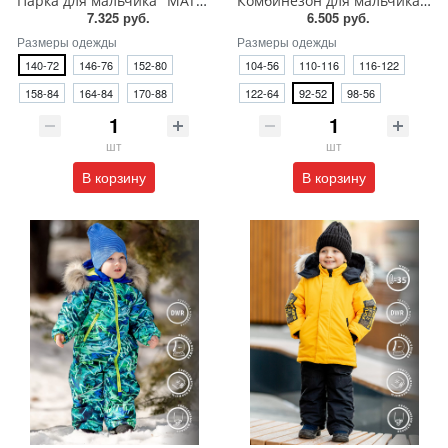
Парка для мальчика "МАТТЭО" чёрный
Комбинезон для мальчика "КРИСТОФ" космос
7.325 руб.
6.505 руб.
Размеры одежды
Размеры одежды
140-72
146-76
152-80
104-56
110-116
116-122
158-84
164-84
170-88
122-64
92-52
98-56
шт
шт
В корзину
В корзину