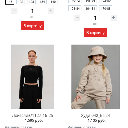
140-72
146-76
152-80
116
122
128
134
140
158-84
164-84
170-88
шт
шт
В корзину
В корзину
Лонгслив/1127-16-25
Худи 042_БП24
1.595 руб.
1.135 руб.
Размеры одежды
Размеры одежды