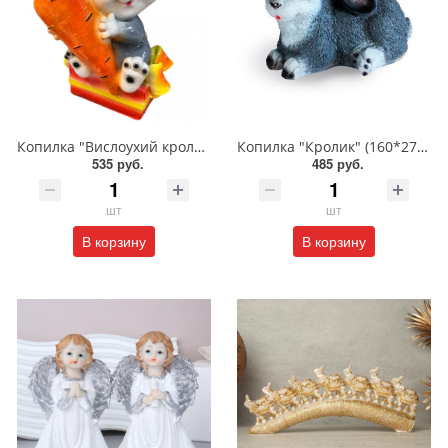
Копилка "Вислоухий кролик с морковью" (240*140мм)/517
Копилка "Кролик" (160*270мм)/276
535 руб.
485 руб.
шт
шт
В корзину
В корзину