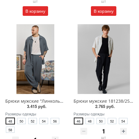
шт
шт
В корзину
В корзину
Брюки мужские "Линкольн-3"/БП-030
Брюки мужские 181238/25-5500Ц-9
3.415 руб.
2.765 руб.
Размеры одежды
Размеры одежды
48
50
52
54
56
46
48
50
52
54
58
шт