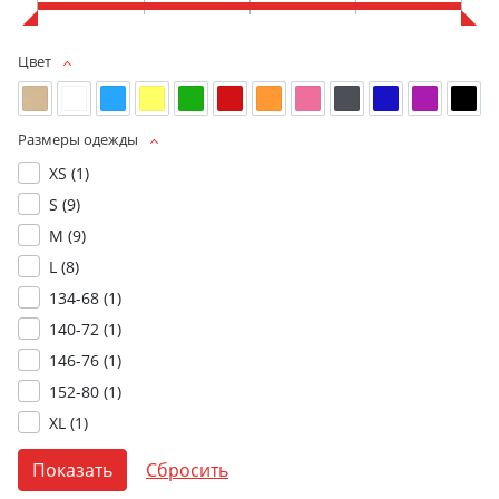
Цвет
Размеры одежды
XS (
1
)
S (
9
)
M (
9
)
L (
8
)
134-68 (
1
)
140-72 (
1
)
146-76 (
1
)
152-80 (
1
)
XL (
1
)