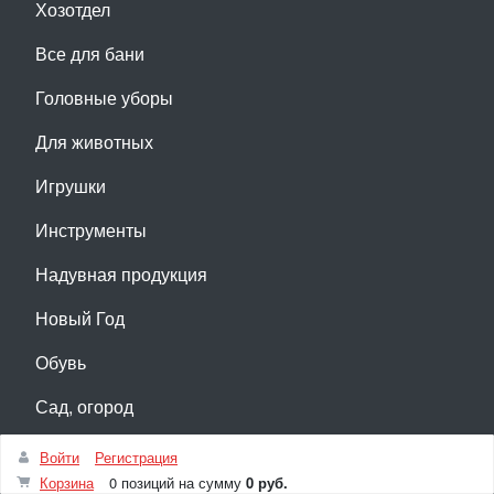
Хозотдел
Все для бани
Головные уборы
Для животных
Игрушки
Инструменты
Надувная продукция
Новый Год
Обувь
Сад, огород
Спорт
Войти
Регистрация
Корзина
0 позиций
на сумму
0 руб.