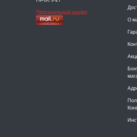
Дос
Персональный раздел
О м
Гар
Кон
Акц
Бон
маг
Адр
Пол
Кон
Инс