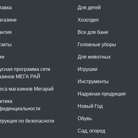
тавка
Для детей
агазине
Хозотдел
антия
Все для бани
такты
Головные уборы
ии
Для животных
усная программа сети
Игрушки
азинов МЕГА РАЙ
Инструменты
еса магазинов Мегарай
Надувная продукция
итика
Новый Год
фиденциальности
Обувь
трукция по безопасноти
Сад, огород