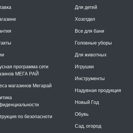
тавка
Для детей
агазине
Хозотдел
антия
Все для бани
такты
Головные уборы
ии
Для животных
усная программа сети
Игрушки
азинов МЕГА РАЙ
Инструменты
еса магазинов Мегарай
Надувная продукция
итика
Новый Год
фиденциальности
Обувь
трукция по безопасноти
Сад, огород