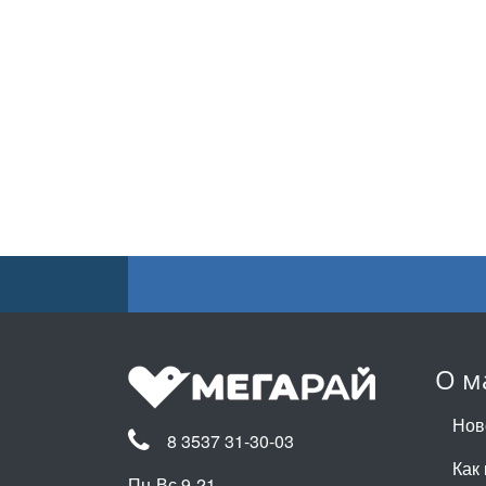
О м
Нов
8 3537 31-30-03
Как 
Пн-Вс 9-21