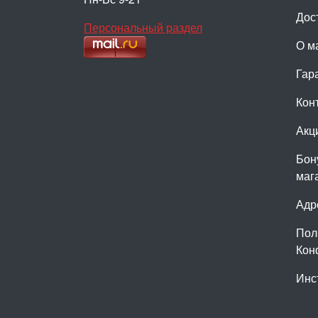
Дос
Персональный раздел
О м
Гар
Кон
Акц
Бон
маг
Адр
Пол
Кон
Инс