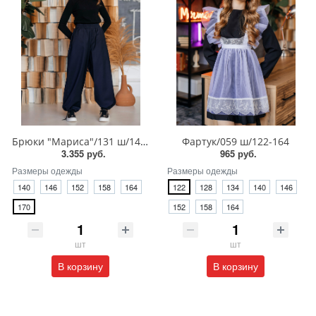
Брюки "Мариса"/131 ш/140-170
Фартук/059 ш/122-164
3.355 руб.
965 руб.
Размеры одежды
Размеры одежды
140
146
152
158
164
122
128
134
140
146
170
152
158
164
шт
шт
В корзину
В корзину