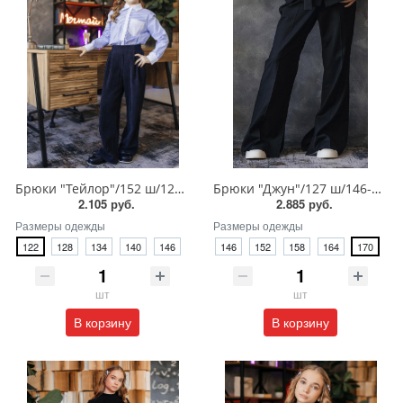
Брюки "Тейлор"/152 ш/122-146
Брюки "Джун"/127 ш/146-170
2.105 руб.
2.885 руб.
Размеры одежды
Размеры одежды
122
128
134
140
146
146
152
158
164
170
шт
шт
В корзину
В корзину