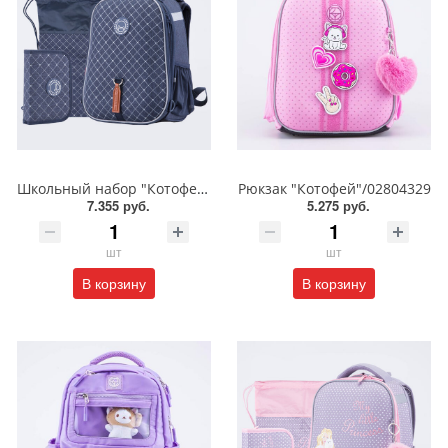
Школьный набор "Котофей"/Формованный рюкзак/Мешок для обуви/Пенал/02704338
Рюкзак "Котофей"/02804329
7.355 руб.
5.275 руб.
шт
шт
В корзину
В корзину