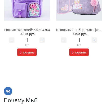
Рюкзак "Котофей"/02804364
Школьный набор "Котофей"/Формованный рюкзак/Мешок для обуви/Пенал/02817330
3.195 руб.
6.235 руб.
шт
шт
В корзину
В корзину
Почему Мы?