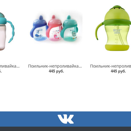
Поильник-непроливайка "Dreams" 230 мл/Uviton/0612
Поильник-непроливайка с ручками и твердым носиком Uviton/0088
.
445 руб.
445 руб.