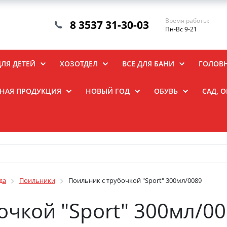
Время работы:
8 3537 31-30-03
Пн-Вс 9-21
ДЛЯ ДЕТЕЙ
ХОЗОТДЕЛ
ВСЕ ДЛЯ БАНИ
ГОЛОВ
НАЯ ПРОДУКЦИЯ
НОВЫЙ ГОД
ОБУВЬ
САД, 
да
Поильники
Поильник с трубочкой "Sport" 300мл/0089
очкой "Sport" 300мл/0