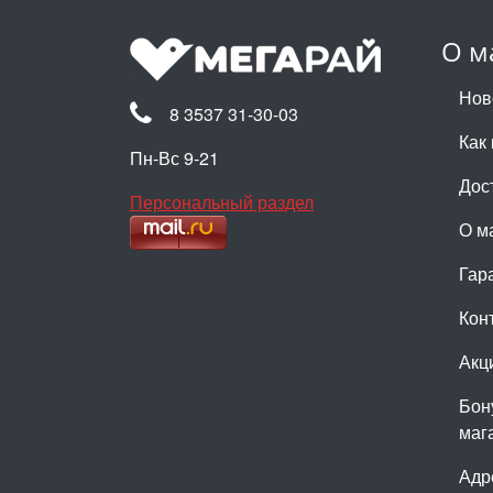
О м
Нов
8 3537 31-30-03
Как 
Пн-Вс 9-21
Дос
Персональный раздел
О м
Гар
Кон
Акц
Бон
маг
Адр