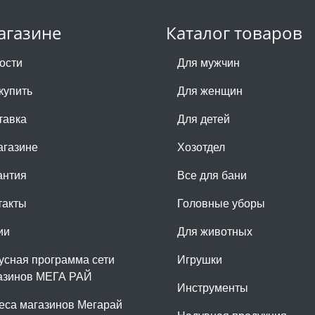
агазине
Каталог товаров
ости
Для мужчин
купить
Для женщин
тавка
Для детей
агазине
Хозотдел
антия
Все для бани
такты
Головные уборы
ии
Для животных
усная программа сети
Игрушки
азинов МЕГА РАЙ
Инструменты
еса магазинов Мегарай