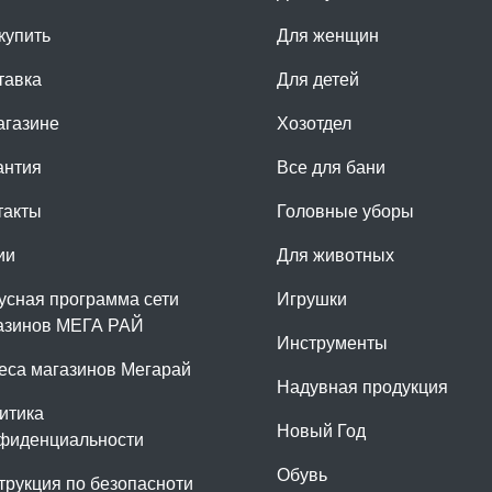
купить
Для женщин
тавка
Для детей
агазине
Хозотдел
антия
Все для бани
такты
Головные уборы
ии
Для животных
усная программа сети
Игрушки
азинов МЕГА РАЙ
Инструменты
еса магазинов Мегарай
Надувная продукция
итика
Новый Год
фиденциальности
Обувь
трукция по безопасноти