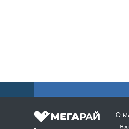
О м
Нов