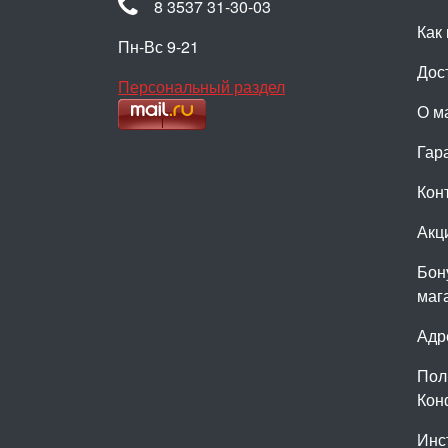
8 3537 31-30-03
Как 
Пн-Вс 9-21
Дос
Персональный раздел
О м
Гар
Кон
Акц
Бон
маг
Адр
Пол
Кон
Инс