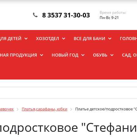
Время работы:
8 3537 31-30-03
Пн-Вс 9-21
ДЛЯ ДЕТЕЙ
ХОЗОТДЕЛ
ВСЕ ДЛЯ БАНИ
ГОЛОВ
НАЯ ПРОДУКЦИЯ
НОВЫЙ ГОД
ОБУВЬ
САД, 
девочек
Платья,сарафаны, юбки
Платье детское/подростковое "
подростковое "Стефани