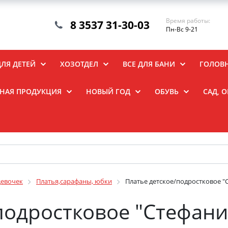
Время работы:
8 3537 31-30-03
Пн-Вс 9-21
ДЛЯ ДЕТЕЙ
ХОЗОТДЕЛ
ВСЕ ДЛЯ БАНИ
ГОЛОВ
НАЯ ПРОДУКЦИЯ
НОВЫЙ ГОД
ОБУВЬ
САД, 
девочек
Платья,сарафаны, юбки
Платье детское/подростковое "
подростковое "Стефани