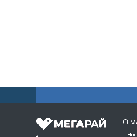
О м
Нов