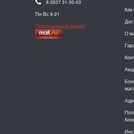
8 3537 31-30-03
Как 
Пн-Вс 9-21
Дос
Персональный раздел
О м
Гар
Кон
Акц
Бон
маг
Адр
Пол
Кон
Инс