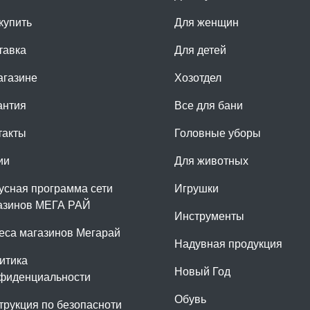
купить
Для женщин
тавка
Для детей
агазине
Хозотдел
антия
Все для бани
такты
Головные уборы
ии
Для животных
усная программа сети
Игрушки
азинов МЕГА РАЙ
Инструменты
еса магазинов Мегарай
Надувная продукция
итика
Новый Год
фиденциальности
Обувь
трукция по безопасноти