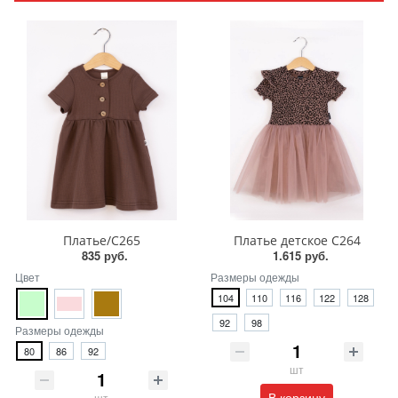
Платье/С265
Платье детское С264
835 руб.
1.615 руб.
Цвет
Размеры одежды
104
110
116
122
128
92
98
Размеры одежды
80
86
92
шт
В корзину
шт