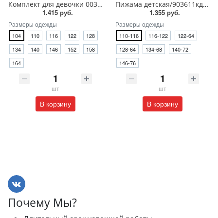
Комплект для девочки 003_ОП25
Пижама детская/903611кд_п
1.415 руб.
1.355 руб.
Размеры одежды
Размеры одежды
104
110
116
122
128
110-116
116-122
122-64
134
140
146
152
158
128-64
134-68
140-72
164
146-76
шт
шт
В корзину
В корзину
Почему Мы?