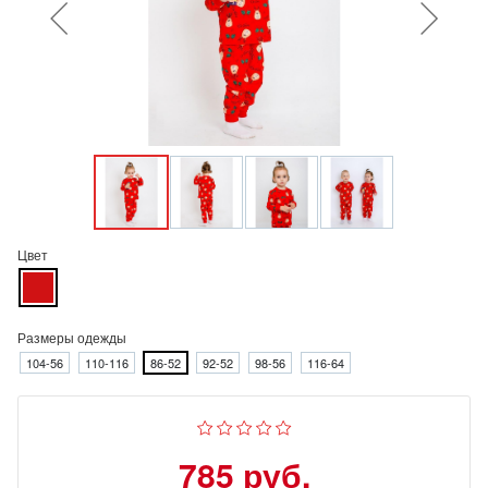
Цвет
Размеры одежды
104-56
110-116
86-52
92-52
98-56
116-64
785 руб.