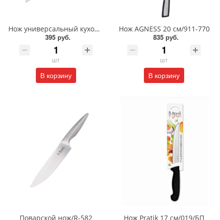
Нож универсальный кухонный/R-583
Нож AGNESS 20 см/911-770
395 руб.
835 руб.
шт
шт
В корзину
В корзину
Поварской нож/R-582
Нож Pratik 17 см/019/БП