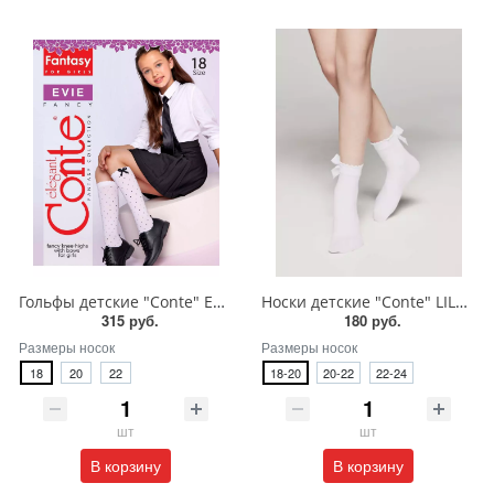
Гольфы детские "Conte" EVIE
Носки детские "Conte" LILY 20С-117СП
315 руб.
180 руб.
Размеры носок
Размеры носок
18
20
22
18-20
20-22
22-24
шт
шт
В корзину
В корзину