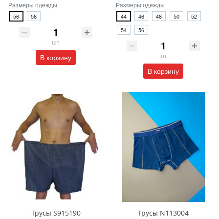
Размеры одежды
Размеры одежды
56
58
44
46
48
50
52
54
56
шт
шт
В корзину
В корзину
Трусы S915190
Трусы N113004