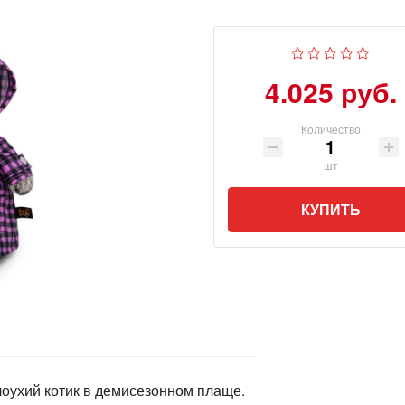
4.025 руб.
Количество
шт
КУПИТЬ
оухий котик в демисезонном плаще.