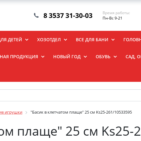
Время работы:
8 3537 31-30-03
Пн-Вс 9-21
ДЛЯ ДЕТЕЙ
ХОЗОТДЕЛ
ВСЕ ДЛЯ БАНИ
ГОЛОВ
НАЯ ПРОДУКЦИЯ
НОВЫЙ ГОД
ОБУВЬ
САД, 
ие игрушки
"Басик в клетчатом плаще" 25 см Ks25-261/10533595
том плаще" 25 см Ks25-