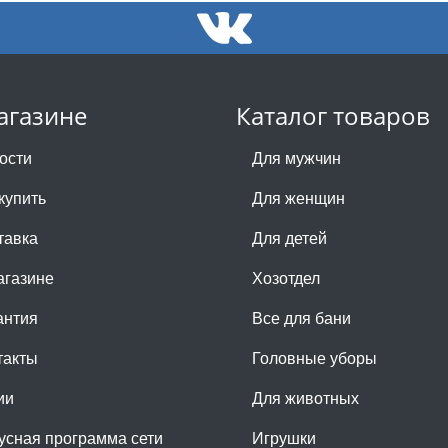
агазине
Каталог товаров
ости
Для мужчин
купить
Для женщин
тавка
Для детей
агазине
Хозотдел
антия
Все для бани
такты
Головные уборы
ии
Для животных
усная программа сети
Игрушки