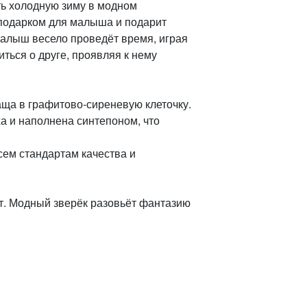
ть холодную зиму в модном
 подарком для малыша и подарит
алыш весело проведёт время, играя
иться о друге, проявляя к нему
аща в графитово‑сиреневую клеточку.
а и наполнена синтепоном, что
сем стандартам качества и
ут. Модный зверёк разовьёт фантазию