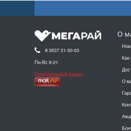
О м
Нов
8 3537 31-30-03
Как 
Пн-Вс 9-21
Дос
Персональный раздел
О м
Гар
Кон
Акц
Бон