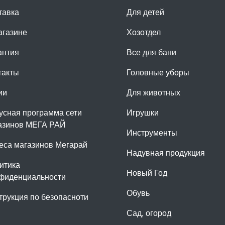
тавка
Для детей
агазине
Хозотдел
антия
Все для бани
такты
Головные уборы
ии
Для животных
усная программа сети
Игрушки
азинов МЕГА РАЙ
Инструменты
еса магазинов Мегарай
Надувная продукция
итика
Новый Год
фиденциальности
Обувь
трукция по безопасноти
Сад, огород