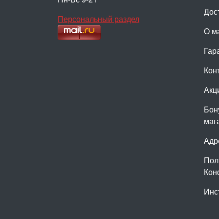
Дос
Персональный раздел
О м
Гар
Кон
Акц
Бон
маг
Адр
Пол
Кон
Инс