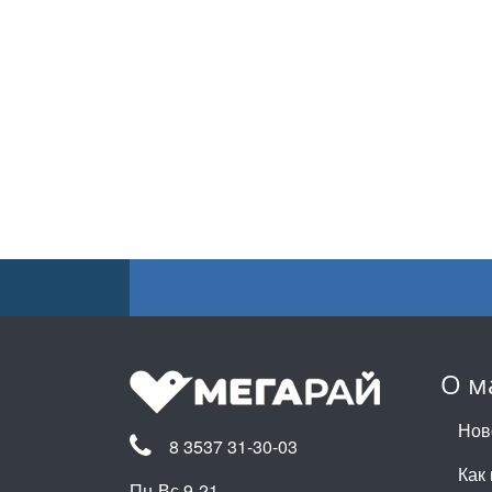
О м
Нов
8 3537 31-30-03
Как 
Пн-Вс 9-21