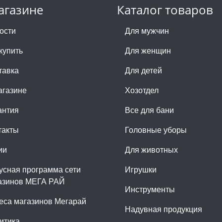
агазине
Каталог товаров
ости
Для мужчин
купить
Для женщин
тавка
Для детей
агазине
Хозотдел
антия
Все для бани
такты
Головные уборы
ии
Для животных
усная программа сети
Игрушки
азинов МЕГА РАЙ
Инструменты
еса магазинов Мегарай
Надувная продукция
итика