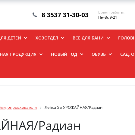
Время работы:
8 3537 31-30-03
Пн-Вс 9-21
ДЛЯ ДЕТЕЙ
ХОЗОТДЕЛ
ВСЕ ДЛЯ БАНИ
ГОЛОВ
НАЯ ПРОДУКЦИЯ
НОВЫЙ ГОД
ОБУВЬ
САД, 
йки, опрыскиватели
Лейка 5 л УРОЖАЙНАЯ/Радиан
АЙНАЯ/Радиан