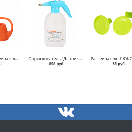
Лейка 4 л с рассеивателем/219/Альтернатива
Опрыскиватель "Дачник" 1,5 л помповый/7477/Альтернатива
.
595 руб.
65 руб.