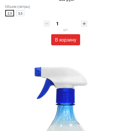
Объем (литры)
2,0
3,0
шт
В корзину