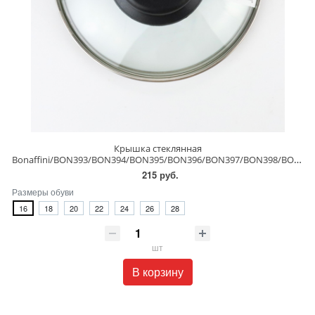
Крышка стеклянная
Bonaffini/BON393/BON394/BON395/BON396/BON397/BON398/BON399
215 руб.
Размеры обуви
16
18
20
22
24
26
28
шт
В корзину