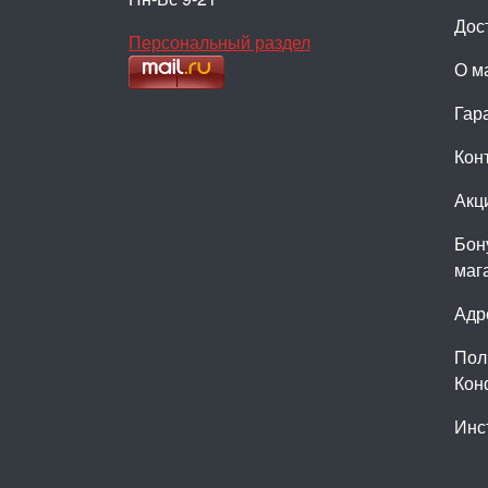
Дос
Персональный раздел
О м
Гар
Кон
Акц
Бон
маг
Адр
Пол
Кон
Инс