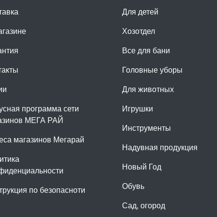
тавка
Для детей
агазине
Хозотдел
антия
Все для бани
такты
Головные уборы
ии
Для животных
усная программа сети
Игрушки
азинов МЕГА РАЙ
Инструменты
еса магазинов Мегарай
Надувная продукция
итика
Новый Год
фиденциальности
Обувь
трукция по безопасноти
Сад, огород