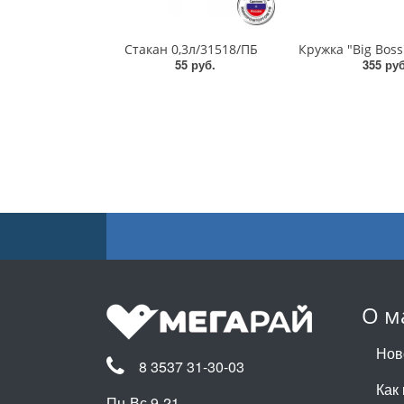
Стакан 0,3л/31518/ПБ
55 руб.
355 руб
О м
Нов
8 3537 31-30-03
Как 
Пн-Вс 9-21