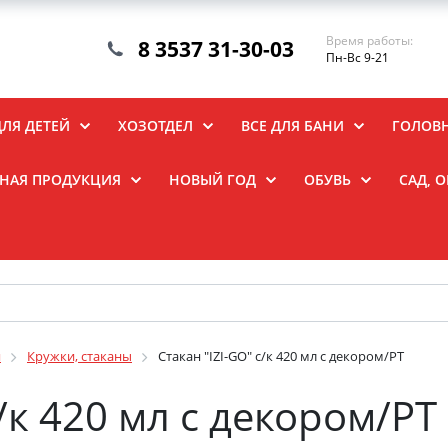
Время работы:
8 3537 31-30-03
Пн-Вс 9-21
ДЛЯ ДЕТЕЙ
ХОЗОТДЕЛ
ВСЕ ДЛЯ БАНИ
ГОЛОВ
НАЯ ПРОДУКЦИЯ
НОВЫЙ ГОД
ОБУВЬ
САД, 
я
Кружки, стаканы
Стакан "IZI-GO" с/к 420 мл с декором/РТ
с/к 420 мл с декором/РТ