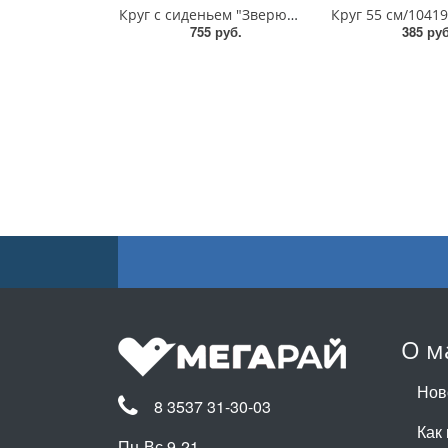
Круг с сиденьем "Зверюшки"/34180
755 руб.
385 руб
О м
Нов
8 3537 31-30-03
Как 
Пн-Вс 9-21