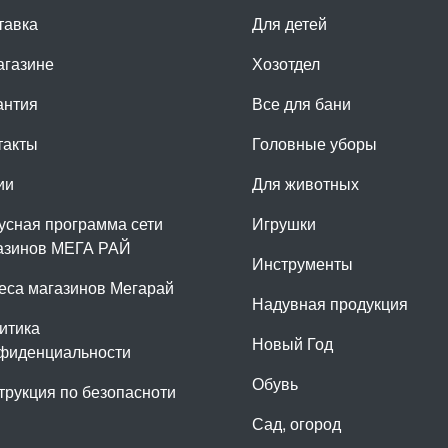
тавка
Для детей
агазине
Хозотдел
антия
Все для бани
такты
Головные уборы
ии
Для животных
усная программа сети
Игрушки
азинов МЕГА РАЙ
Инструменты
еса магазинов Мегарай
Надувная продукция
итика
Новый Год
фиденциальности
Обувь
трукция по безопасноти
Сад, огород