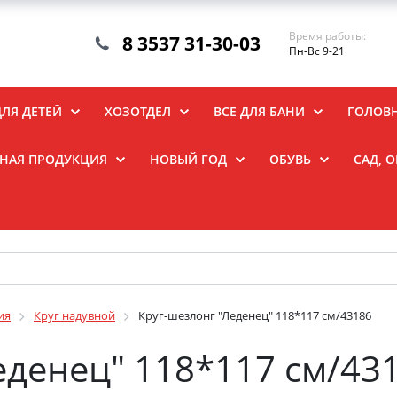
Время работы:
8 3537 31-30-03
Пн-Вс 9-21
ДЛЯ ДЕТЕЙ
ХОЗОТДЕЛ
ВСЕ ДЛЯ БАНИ
ГОЛОВ
НАЯ ПРОДУКЦИЯ
НОВЫЙ ГОД
ОБУВЬ
САД, 
ия
Круг надувной
Круг-шезлонг "Леденец" 118*117 см/43186
еденец" 118*117 см/43