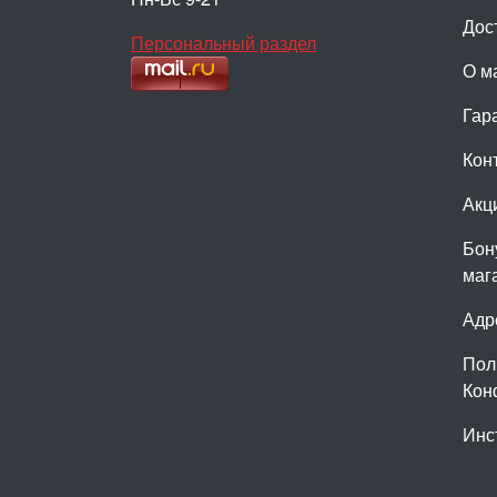
Дос
Персональный раздел
О м
Гар
Кон
Акц
Бон
маг
Адр
Пол
Кон
Инс