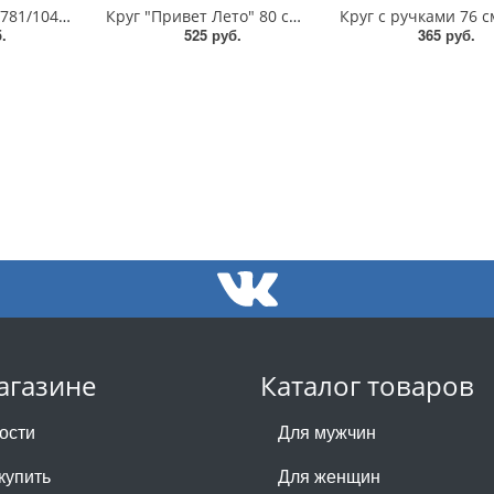
Круг 55 см/10419781/10419782/10419783
Круг "Привет Лето" 80 см/9378682
.
525 руб.
365 руб.
агазине
Каталог товаров
ости
Для мужчин
купить
Для женщин