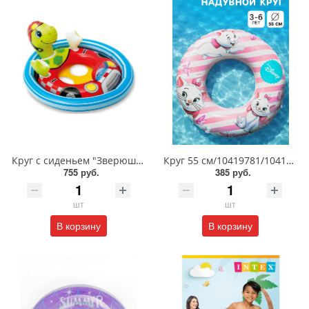
Круг с сиденьем "Зверюшки"/34180
Круг 55 см/10419781/10419782/10419783
755 руб.
385 руб.
шт
шт
В корзину
В корзину