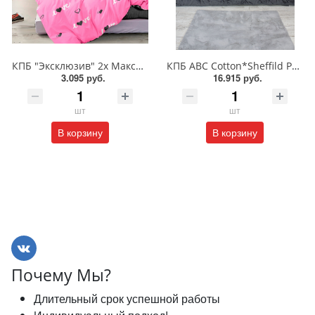
КПБ "Эксклюзив" 2х Макси п/Резинка/ПВ7-1206/ВТ/Асс
КПБ АВС Cotton*Sheffild Premium Евро/KAZANOV.A.
3.095 руб.
16.915 руб.
шт
шт
В корзину
В корзину
Почему Мы?
Длительный срок успешной работы