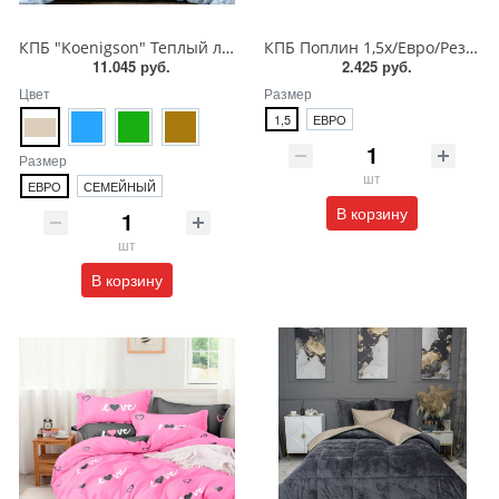
КПБ "Koenigson" Теплый лён /Бояртекс
КПБ Поплин 1,5х/Евро/Резинка/ПВ27-1444/ВТ/Асс
11.045 руб.
2.425 руб.
Цвет
Размер
1,5
ЕВРО
Размер
шт
ЕВРО
СЕМЕЙНЫЙ
В корзину
шт
В корзину