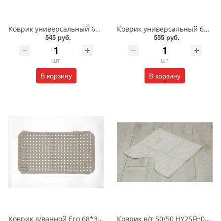
Коврик универсальный 65 см/V24034C Мерида цена за 1метр
Коврик универсальный 65 см/V24029A Португальские узор кор.цена за 1метр
545 руб.
555 руб.
шт
шт
В корзину
В корзину
Коврик д/ванной Eco 68*37см
Коврик в/т 50/50 HY25FH02 Кардифф/Асс