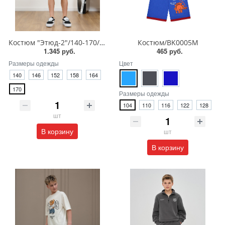
Костюм "Этюд-2"/140-170/КМ-214
Костюм/BK0005M
1.345 руб.
465 руб.
Размеры одежды
Цвет
140
146
152
158
164
170
Размеры одежды
104
110
116
122
128
шт
В корзину
шт
В корзину