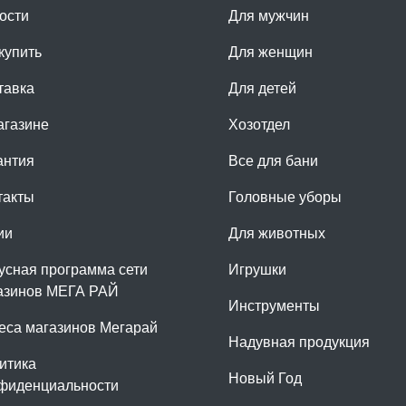
ости
Для мужчин
купить
Для женщин
тавка
Для детей
агазине
Хозотдел
антия
Все для бани
такты
Головные уборы
ии
Для животных
усная программа сети
Игрушки
азинов МЕГА РАЙ
Инструменты
еса магазинов Мегарай
Надувная продукция
итика
Новый Год
фиденциальности