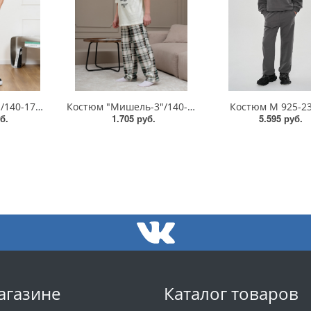
Костюм "Этюд-2"/140-170/КМ-214
Костюм "Мишель-3"/140-170/КМ-217
Костюм М 925-23
б.
1.705 руб.
5.595 руб.
агазине
Каталог товаров