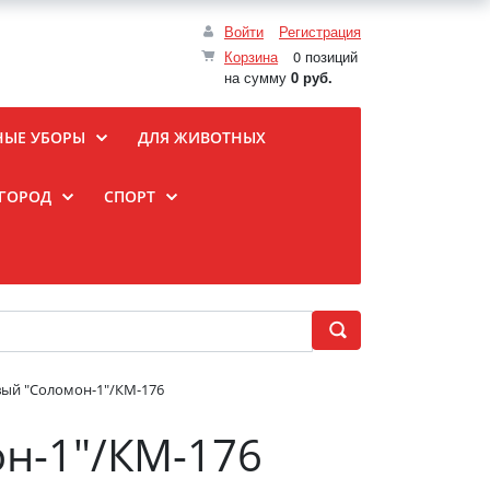
Войти
Регистрация
Корзина
0 позиций
на сумму
0 руб.
НЫЕ УБОРЫ
ДЛЯ ЖИВОТНЫХ
ОГОРОД
СПОРТ
вый "Соломон-1"/КМ-176
н-1"/КМ-176