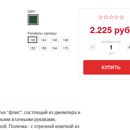
Цвет
2.225 руб
Размеры одежды
128
134
140
146
Количество
152
158
164
170
шт
КУПИТЬ
тна "флис", состоящий из джемпера и
нными втачными рукавами,
. Полочка - с отрезной кокеткой из