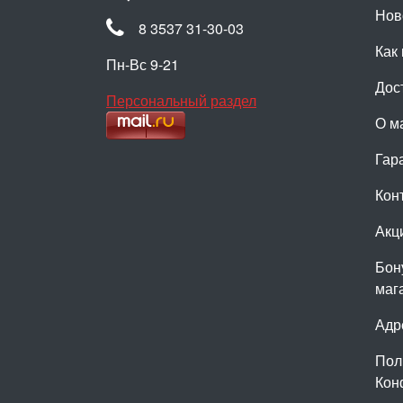
Нов
8 3537 31-30-03
Как 
Пн-Вс 9-21
Дос
Персональный раздел
О м
Гар
Кон
Акц
Бон
маг
Адр
Пол
Кон