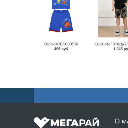
Костюм/BK0005M
465 руб.
1.345 ру
О м