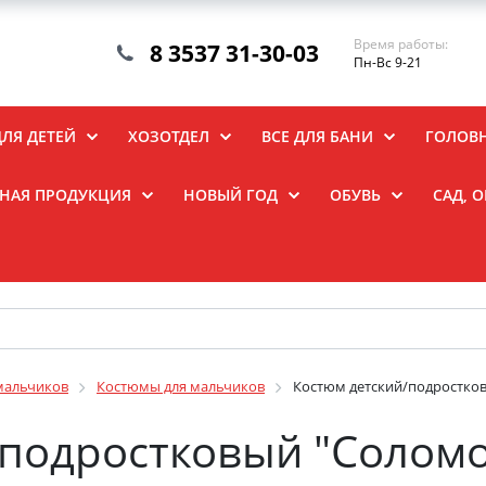
Время работы:
8 3537 31-30-03
Пн-Вс 9-21
ДЛЯ ДЕТЕЙ
ХОЗОТДЕЛ
ВСЕ ДЛЯ БАНИ
ГОЛОВ
НАЯ ПРОДУКЦИЯ
НОВЫЙ ГОД
ОБУВЬ
САД, 
мальчиков
Костюмы для мальчиков
Костюм детский/подростко
/подростковый "Соломо