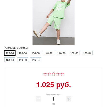
Размеры одежды
122-64
128-64
134-68
140-72
146-76
152-80
158-84
164-84
110-60
116-64
1.025 руб.
Количество
шт