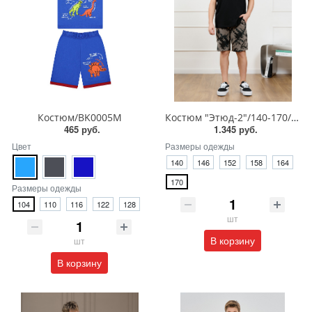
Костюм/BK0005M
Костюм "Этюд-2"/140-170/КМ-214
465 руб.
1.345 руб.
Цвет
Размеры одежды
140
146
152
158
164
170
Размеры одежды
104
110
116
122
128
шт
В корзину
шт
В корзину